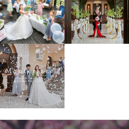
ウエディング会場・モデ
モデル 和装前撮りイメー
ル撮影
ジ撮影
会場・モデル撮影WEBサ
イト制作