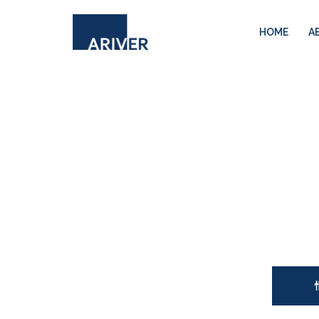
コ
ン
HOME
A
テ
ン
ツ
へ
ス
キ
ッ
プ